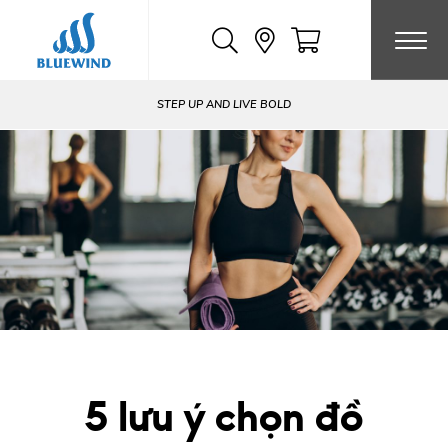
Chuyển
đến
nội
dung
STEP UP AND LIVE BOLD
5 lưu ý chọn đồ