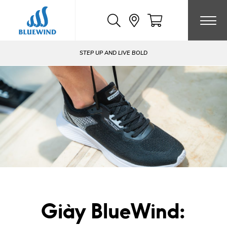
Chuyển
đến
nội
dung
STEP UP AND LIVE BOLD
Giày BlueWind: