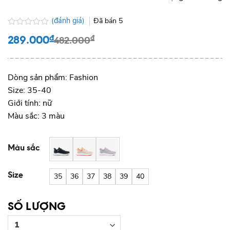
(đánh giá)
Đã bán
5
Được
289.000
₫
₫
482.000
xếp
hạng
0.0
5
sao
Dòng sản phẩm: Fashion
Size: 35-40
Giới tính: nữ
Màu sắc: 3 màu
Màu sắc
Size
35
36
37
38
39
40
SỐ LƯỢNG