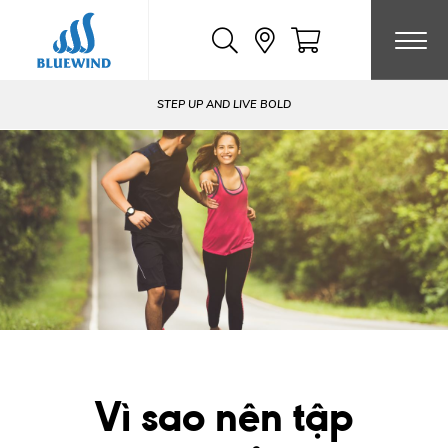
Chuyển
đến
nội
dung
STEP UP AND LIVE BOLD
Vì sao nên tập